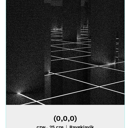
(0,0,0)
czw., 25 cze
Ravekjavik