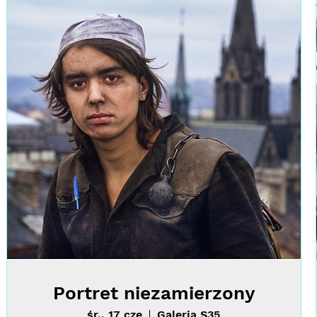
Portret niezamierzony
śr., 17 cze
Galeria S35