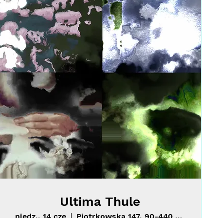
Ultima Thule
niedz., 14 cze
Piotrkowska 147, 90-440 Łódź, Polska