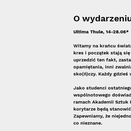
O wydarzeni
Ultima Thule, 14-28.06*
Witamy na krańcu świata
kres i początek stają si
uprzedzić ten fakt, zast
opamiętania, inni zwalni
sko(ń)czy. Każdy gdzieś 
Jako studenci ostatnieg
wspólnotowego doświadcz
ramach Akademii Sztuk P
korytarze będą stanowić
Zapewniamy, że niejedno
co nieznane.