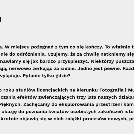
u
. W miejscu pożegnań z tym co się kończy. To właśnie
ę nie do odróżnienia. Czujemy, że za chwilę natkniemy si
anawiamy się jak bardzo przyspieszyć. Niektórzy puszcza
ają, nerwowo zerkając za siebie. Jedno jest pewne. Każd
wyląduje. Pytanie tylko gdzie? 
o roku studiów licencjackich na kierunku Fotografia i M
ania efektów zwieńczających trzy lata naszych działa
ięknych. Zachęcamy do eksplorowania przestrzeni kamie
 okazję do poznania światów osobistych zakończeń istot
krotnie objawią się w nich zalążki procesów nowych, p