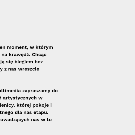
 ten moment, w którym 
ę na krawędź. Chcąc 
ją się biegiem bez 
y z nas wreszcie 
ultimedia zapraszamy do 
ń artystycznych w 
nicy, której pokoje i 
nego dla nas etapu. 
rowadzących nas w to 