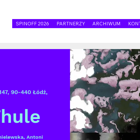
SPINOFF 2026
PARTNERZY
ARCHIWUM
KON
147, 90-440 Łódź,
Thule
mielewska, Antoni