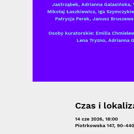
Jastrząbek, Adrianna Galasińska,
Mikołaj Łaszkiewicz, Iga Szymczyki
Patrycja Perek, Janusz Bruszews
Osoby kuratorskie: Emilia Chmiele
Lena Tryzno, Adrianna 
Czas i lokaliz
14 cze 2026, 18:00
Piotrkowska 147, 90-440