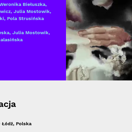
 Weronika Biełuszka,
ewicz, Julia Mostowik,
ki, Pola Strusińska
wska, Julia Mostowik,
Galasińska
acja
 Łódź, Polska