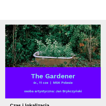
The Gardener
śr., 11 cze
  |  
MSK Polesie
osoba artystyczna: Jan Brykczyński
Czas i lokalizacja