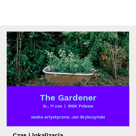
The Gardener
śr., 11 cze
  |  
MSK Polesie
osoba artystyczna: Jan Brykczyński
Czas i lokalizacja