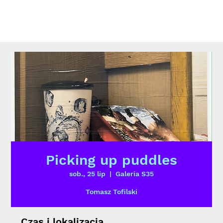
Picking up puddles
sob., 25 lip
  |  
Galeria S35
Tomasz Tofilski
Czas i lokalizacja