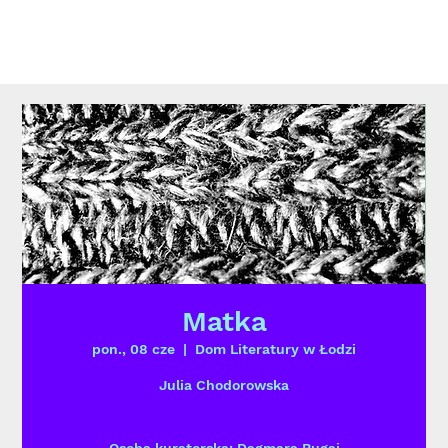
Matka
pon., 08 cze
  |  
Dom Literatury w Łodzi
Julia Chodorowska