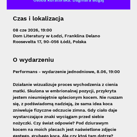
Osoba kuratorska: Dagmara Bugaj
Czas i lokalizacja
08 cze 2026, 19:00
Dom Literatury w Łodzi, Franklina Delano
Roosevelta 17, 90-056 Łódź, Polska
O wydarzeniu
Performans - wydarzenie jednodniowe, 8.06, 19:00
Działanie wizualizuje proces wychodzenia z cienia 
matki. Skulona w embrionalnej pozycji, przykryta 
jestem nieumiejętnie splecionym kocem. Nie ruszam 
się, z podświadomą nadzieją, że sama idea koca 
zniweluje fizyczne odczucie zimna. Gdy ciało daje 
wystarczające znaki wyciągam przed siebie 
nożyczki. Czy świat odpowie? Pod dziurawym 
kocem na moich plecach jest naświetlone zdjęcie 
gęstego, grubego koca. Ale czy ktoś tam dotrze?