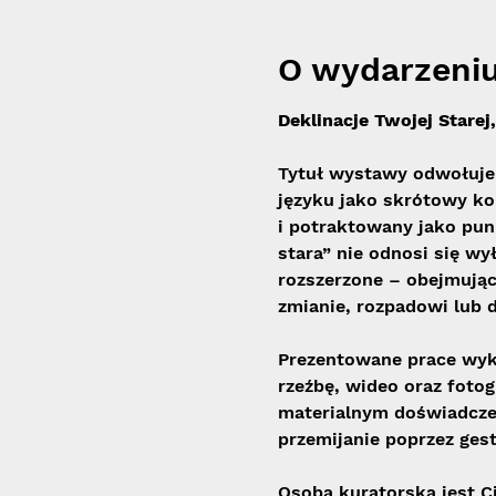
O wydarzeni
Deklinacje Twojej Starej
Tytuł wystawy odwołuje
języku jako skrótowy ko
i potraktowany jako punk
stara” nie odnosi się wy
rozszerzone – obejmujące
zmianie, rozpadowi lub d
Prezentowane prace wyko
rzeźbę, wideo oraz fotog
materialnym doświadczen
przemijanie poprzez gest
Osobą kuratorską jest C