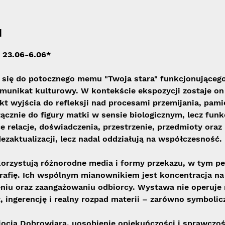
u
, 23.06-6.06*
 się do potocznego memu "Twoja stara" funkcjonujące
munikat kulturowy. W kontekście ekspozycji zostaje on
t wyjścia do refleksji nad procesami przemijania, pamięc
łącznie do figury matki w sensie biologicznym, lecz funk
 relacje, doświadczenia, przestrzenie, przedmioty oraz p
ezaktualizacji, lecz nadal oddziałują na współczesność.
rzystują różnorodne media i formy przekazu, w tym per
rafię. Ich wspólnym mianownikiem jest koncentracja na 
iu oraz zaangażowaniu odbiorcy. Wystawa nie operuje no
, ingerencję i realny rozpad materii – zarówno symboliczn
iocia Dobrowiara, uosobienie opiekuńczości i sprawczo