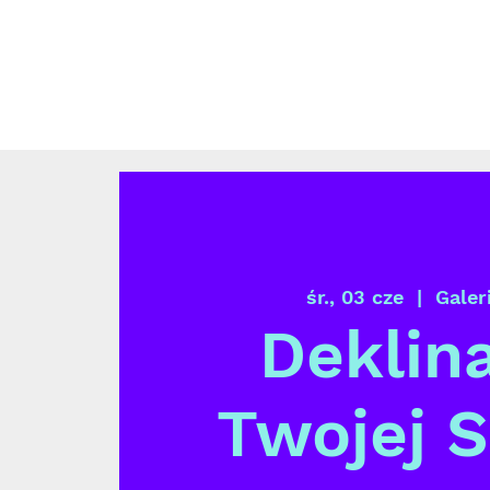
śr., 03 cze
  |  
Galer
Deklin
Twojej S