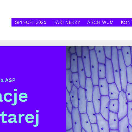
SPINOFF 2026
PARTNERZY
ARCHIWUM
KON
ia ASP
acje
tarej