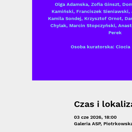
Olga Adamska, Zofia Ginszt, Dom
Kamiński, Franciszek Sieniawski,
Kamila Sondej, Krzysztof Ornot, Da
Chylak, Marcin Stopczyński, Anasta
Perek
Osoba kuratorska: Ciocia
Czas i lokaliz
03 cze 2026, 18:00
Galeria ASP, Piotrkowska