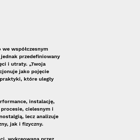
go we współczesnym 
 jednak przedefiniowany 
i i utraty. „Twoja 
cjonuje jako pojęcie 
raktyki, które uległy 
formance, instalację, 
procesie, cielesnym i 
stalgią, lecz analizuje 
y, jak i fizyczny.
ści, wykreowana przez 