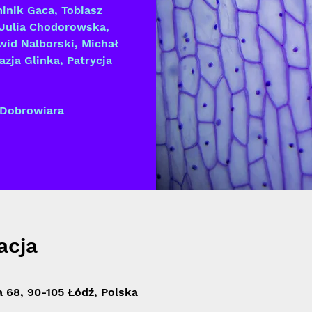
inik Gaca, Tobiasz
 Julia Chodorowska,
wid Nalborski, Michał
zja Glinka, Patrycja
 Dobrowiara
acja
 68, 90-105 Łódź, Polska